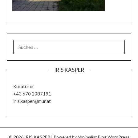
IRIS KASPER
Kuratorin
+43 670 2087191
iris.kasper@mur.at
© 2026 IRIS KASPER
| Powered by
Minimalist Blog
WordPress